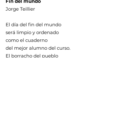
Fin del mundo
Jorge Teillier
El día del fin del mundo
será limpio y ordenado
como el cuaderno
del mejor alumno del curso.
El borracho del pueblo
dormirá en una zanja,
el tren expreso pasará
sin detenerse en la estación
y la banda del regimiento
ensayará infinitamente
la marcha que toca hace veinte años 
en la plaza.
Sólo que algunos niños
dejarán sus volantines enredados
en los alambres telefónicos