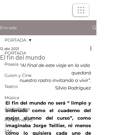
Entrada
PORTADA
12 abr 2021
PORTADA
El fin del mundo
Poesía
“Al final de este viaje en la vida 
quedará
Guion y Cine
nuestro rastro invitando a vivir”.
Teatro
Silvio Rodríguez
Música
El fin del mundo no será “ limpio y 
Animalismo
ordenado como el cuaderno del 
mejor alumno del curso”, como 
Pensamiento
imaginaba Jorge Teillier, ni menos 
PNL
como lo quisiera cada uno de 