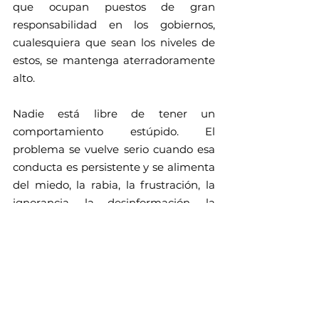
que ocupan puestos de gran 
responsabilidad en los gobiernos, 
cualesquiera que sean los niveles de 
estos, se mantenga aterradoramente 
alto.
Nadie está libre de tener un 
comportamiento estúpido. El 
problema se vuelve serio cuando esa 
conducta es persistente y se alimenta 
del miedo, la rabia, la frustración, la 
ignorancia, la desinformación, la 
obediencia ciega entre otras variables 
que suelen inocular los malvados. 
Contradictoriamente, estos no 
siempre logran su cometido porque 
acostumbran a poner en zonas de 
poder a los más estúpidos, con el 