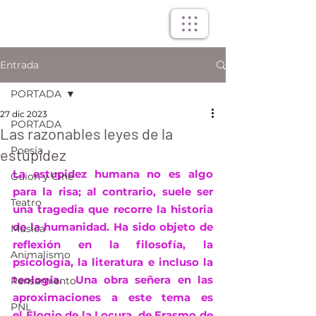
Entrada
PORTADA
27 dic 2023
PORTADA
Las razonables leyes de la
Poesía
estupidez
La estupidez humana no es algo 
Guion y Cine
para la risa; al contrario, suele ser 
Teatro
una tragedia que recorre la historia 
de la humanidad. Ha sido objeto de 
Música
reflexión en la filosofía, la 
Animalismo
psicología, la literatura e incluso la 
teología.  Una obra señera en las 
Pensamiento
aproximaciones a este tema es 
PNL
el Elogio de la Locura, de Erasmo de 