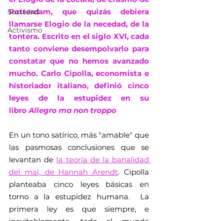
Rotterdam, que quizás debiera 
Sociedad
llamarse Elogio de la necedad, de la 
Activismo
tontera. Escrito en el siglo XVI, cada 
tanto conviene desempolvarlo para 
constatar que no hemos avanzado 
mucho. Carlo Cipolla, economista e 
historiador italiano, definió cinco 
leyes de la estupidez en su 
libro 
Allegro ma non troppo 
En un tono satírico, más "amable" que 
las pasmosas conclusiones que se 
levantan de 
la teoría de la banalidad 
del mal, de Hannah Arendt
. Cipolla 
planteaba cinco leyes básicas en 
torno a la estupidez humana.  La 
primera ley es que siempre, e 