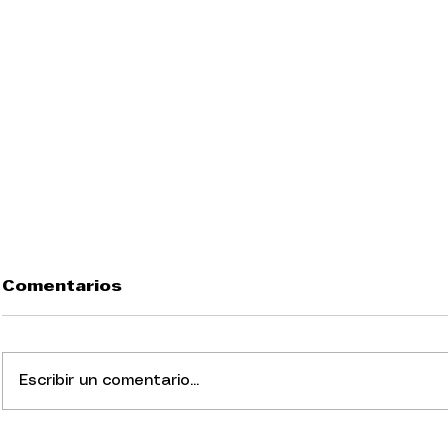
Comentarios
Escribir un comentario...
El nombre que no se
Epístola 