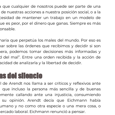
a que cualquier de nosotros puede ser parte de una 
de nuestras acciones a nuestra posición social, o a la 
necesidad de mantener un trabajo en un modelo de 
que es peor, por el dinero que ganas. Siempre es más 
onsable.
naria que perpetúa los males del mundo. Por eso es 
r sobre las órdenes que recibimos y decidir si son 
anera, podemos tomar decisiones más informadas y 
d del mal”. Entre una orden recibida y la acción de 
cidad de analizarla y la libertad de decidir.
s del silencio
de Arendt nos llama a ser críticos y reflexivos ante 
a que incluso la persona más sencilla y de buenas 
emente callando ante una injusticia, consumiendo 
ir su opinión. Arendt decía que Eichmann había 
umano y no como otra especie o una mera cosa, o 
ercado laboral. Eichmann renunció a pensar.