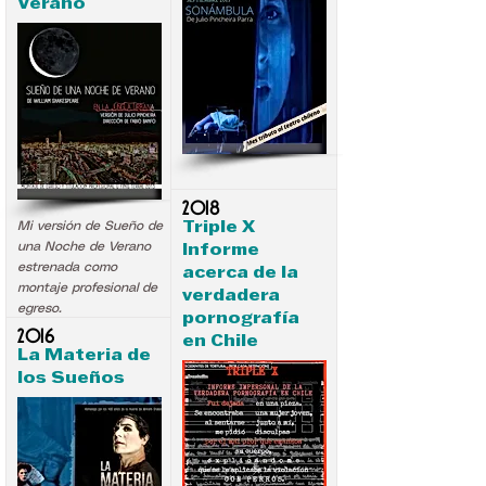
Verano
.
.
2018
Mi versión de Sueño de
Triple X
una Noche de Verano
Informe
estrenada como
acerca de la
montaje profesional de
verdadera
egreso.
pornografía
2016
en Chile
La Materia de
los Sueños