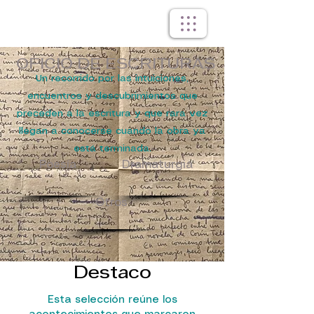
OFICIO DE ESCRITURAS
Un recorrido por las intuiciones,
encuentros y descubrimientos que
preceden a la escritura y que rara vez
llegan a conocerse cuando la obra ya
está terminada.
Poesía
Dramaturgia
Otros
Destaco
Esta selección reúne los