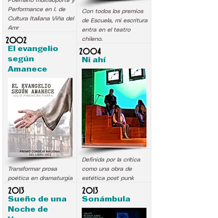
Poemario multisoporte y
Performance en I. de
Con todos los premios
Cultura Italiana Viña del
de Escuela, mi escritura
Amr
entra en el teatro
2002
chileno.
El evangelio
2004
según
Ni ahí
Amanece
.
.
Definida por la crítica
Transformar prosa
como una obra de
poética en dramaturgia
estética post punk
2013
2013
Sueño de una
Sonámbula
Noche de